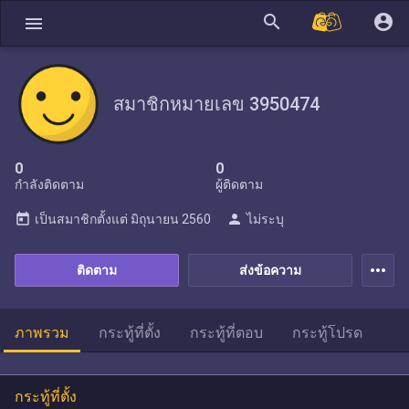
search
account_circle
menu
สมาชิกหมายเลข 3950474
0
0
กำลังติดตาม
ผู้ติดตาม
today
person
เป็นสมาชิกตั้งแต่
มิถุนายน 2560
ไม่ระบุ
more_horiz
ติดตาม
ส่งข้อความ
ภาพรวม
กระทู้ที่ตั้ง
กระทู้ที่ตอบ
กระทู้โปรด
กระทู้ที่ตั้ง