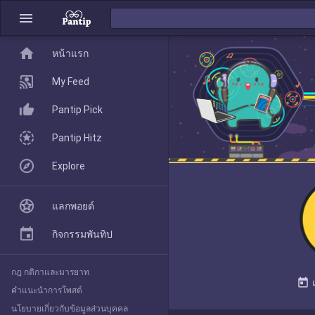
menu
home
home
หน้าแรก
หน้าแรก
My Feed
Pantip Pick
My Feed
Pantip Hitz
Explore
Pantip Pick
แลกพอยต์
Pantip Hitz
กิจกรรมพันทิป
กฎ กติกาและมารยาท
Explore
today
คำแนะนำการโพสต์
นโยบายเกี่ยวกับข้อมูลส่วนบุคคล