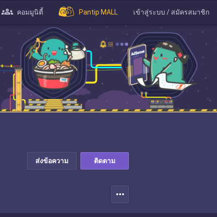
คอมมูนิตี้
Pantip MALL
เข้าสู่ระบบ / สมัครสมาชิก
ส่งข้อความ
ติดตาม
more_horiz