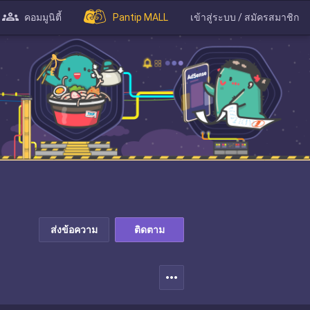
คอมมูนิตี้
Pantip MALL
เข้าสู่ระบบ / สมัครสมาชิก
ส่งข้อความ
ติดตาม
more_horiz