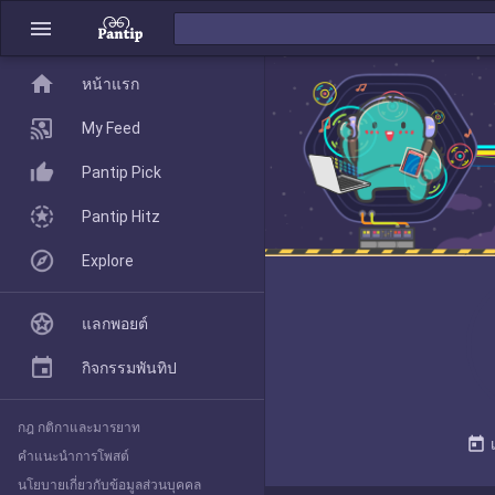
menu
home
home
หน้าแรก
หน้าแรก
My Feed
Pantip Pick
My Feed
Pantip Hitz
Explore
Pantip Pick
แลกพอยต์
Pantip Hitz
กิจกรรมพันทิป
กฎ กติกาและมารยาท
Explore
today
คำแนะนำการโพสต์
นโยบายเกี่ยวกับข้อมูลส่วนบุคคล