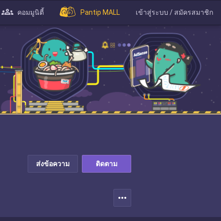
คอมมูนิตี้
Pantip MALL
เข้าสู่ระบบ / สมัครสมาชิก
ส่งข้อความ
ติดตาม
more_horiz