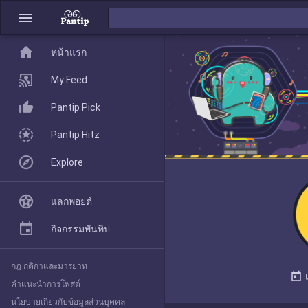
menu
home
home
หน้าแรก
หน้าแรก
My Feed
Pantip Pick
My Feed
Pantip Hitz
Explore
Pantip Pick
แลกพอยต์
Pantip Hitz
กิจกรรมพันทิป
กฎ กติกาและมารยาท
Explore
today
คำแนะนำการโพสต์
นโยบายเกี่ยวกับข้อมูลส่วนบุคคล