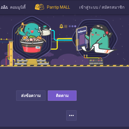
คอมมูนิตี้
Pantip MALL
เข้าสู่ระบบ / สมัครสมาชิก
ส่งข้อความ
ติดตาม
more_horiz