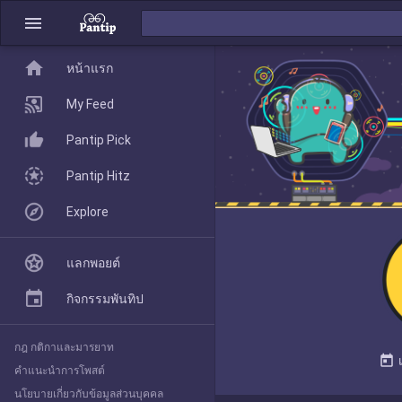
menu
home
home
หน้าแรก
หน้าแรก
My Feed
Pantip Pick
My Feed
Pantip Hitz
Explore
Pantip Pick
แลกพอยต์
Pantip Hitz
กิจกรรมพันทิป
กฎ กติกาและมารยาท
Explore
today
คำแนะนำการโพสต์
นโยบายเกี่ยวกับข้อมูลส่วนบุคคล