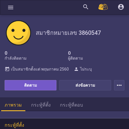
search
account_circle
menu
สมาชิกหมายเลข 3860547
0
0
กำลังติดตาม
ผู้ติดตาม
today
person
เป็นสมาชิกตั้งแต่
พฤษภาคม 2560
ไม่ระบุ
more_horiz
ติดตาม
ส่งข้อความ
ภาพรวม
กระทู้ที่ตั้ง
กระทู้ที่ตอบ
กระทู้ที่ตั้ง