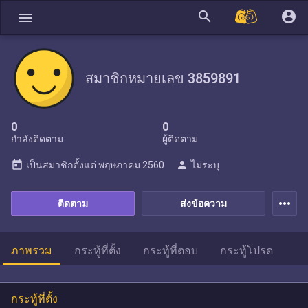
search
account_circle
menu
สมาชิกหมายเลข 3859891
0
0
กำลังติดตาม
ผู้ติดตาม
today
person
เป็นสมาชิกตั้งแต่
พฤษภาคม 2560
ไม่ระบุ
more_horiz
ติดตาม
ส่งข้อความ
ภาพรวม
กระทู้ที่ตั้ง
กระทู้ที่ตอบ
กระทู้โปรด
กระทู้ที่ตั้ง