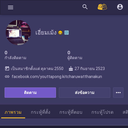
search
account_circle
menu
เอี่ยมเม้ง
0
0
กำลังติดตาม
ผู้ติดตาม
today
cake
เป็นสมาชิกตั้งแต่
ตุลาคม 2550
27 กันยายน 2523
link
facebook.com/youttapong.kitcharuwatthanakun
more_horiz
ติดตาม
ส่งข้อความ
ภาพรวม
กระทู้ที่ตั้ง
กระทู้ที่ตอบ
กระทู้โปรด
สต