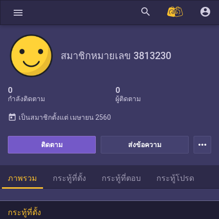
search
account_circle
menu
สมาชิกหมายเลข 3813230
0
0
กำลังติดตาม
ผู้ติดตาม
today
เป็นสมาชิกตั้งแต่
เมษายน 2560
more_horiz
ติดตาม
ส่งข้อความ
ภาพรวม
กระทู้ที่ตั้ง
กระทู้ที่ตอบ
กระทู้โปรด
กระทู้ที่ตั้ง