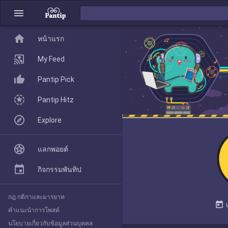
menu
home
home
หน้าแรก
หน้าแรก
My Feed
Pantip Pick
My Feed
Pantip Hitz
Explore
Pantip Pick
แลกพอยต์
Pantip Hitz
กิจกรรมพันทิป
กฎ กติกาและมารยาท
Explore
today
คำแนะนำการโพสต์
นโยบายเกี่ยวกับข้อมูลส่วนบุคคล