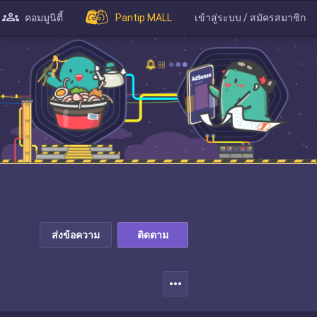
คอมมูนิตี้
Pantip MALL
เข้าสู่ระบบ / สมัครสมาชิก
ส่งข้อความ
ติดตาม
more_horiz