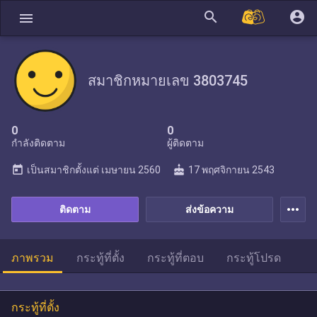
search
account_circle
menu
สมาชิกหมายเลข 3803745
0
0
กำลังติดตาม
ผู้ติดตาม
today
cake
เป็นสมาชิกตั้งแต่
เมษายน 2560
17 พฤศจิกายน 2543
more_horiz
ติดตาม
ส่งข้อความ
ภาพรวม
กระทู้ที่ตั้ง
กระทู้ที่ตอบ
กระทู้โปรด
กระทู้ที่ตั้ง