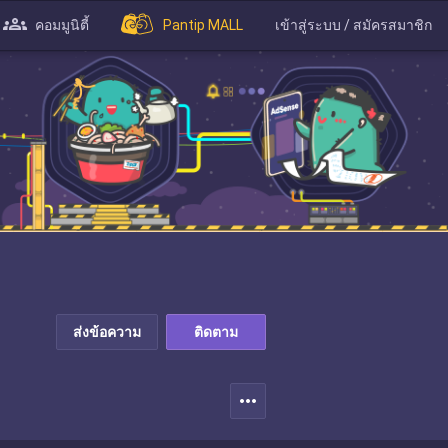
คอมมูนิตี้
Pantip MALL
เข้าสู่ระบบ / สมัครสมาชิก
ส่งข้อความ
ติดตาม
more_horiz