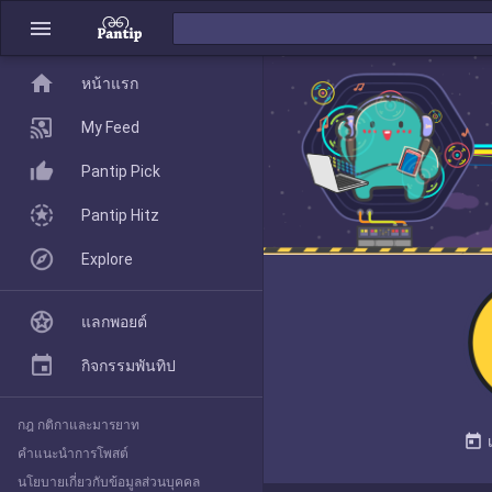
menu
home
home
หน้าแรก
หน้าแรก
My Feed
Pantip Pick
My Feed
Pantip Hitz
Explore
Pantip Pick
แลกพอยต์
Pantip Hitz
กิจกรรมพันทิป
กฎ กติกาและมารยาท
Explore
today
คำแนะนำการโพสต์
นโยบายเกี่ยวกับข้อมูลส่วนบุคคล