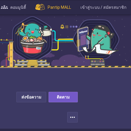
คอมมูนิตี้
Pantip MALL
เข้าสู่ระบบ / สมัครสมาชิก
ส่งข้อความ
ติดตาม
more_horiz