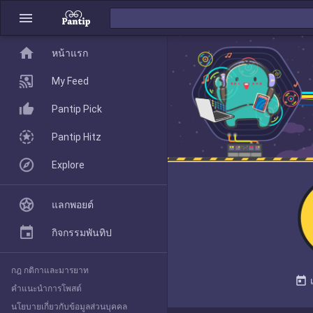
menu
home
home
หน้าแรก
หน้าแรก
My Feed
Pantip Pick
My Feed
Pantip Hitz
Explore
Pantip Pick
แลกพอยต์
Pantip Hitz
กิจกรรมพันทิป
กฎ กติกาและมารยาท
Explore
today
คำแนะนำการโพสต์
นโยบายเกี่ยวกับข้อมูลส่วนบุคคล