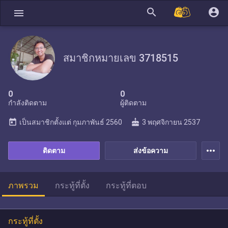
search
account_circle
menu
สมาชิกหมายเลข 3718515
0
0
กำลังติดตาม
ผู้ติดตาม
today
cake
เป็นสมาชิกตั้งแต่
กุมภาพันธ์ 2560
3 พฤศจิกายน 2537
more_horiz
ติดตาม
ส่งข้อความ
ภาพรวม
กระทู้ที่ตั้ง
กระทู้ที่ตอบ
กระทู้ที่ตั้ง