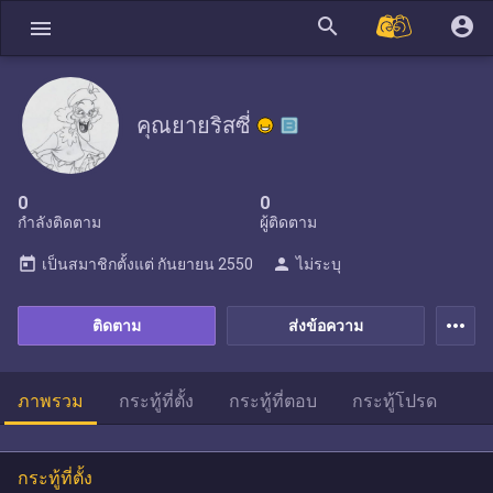
search
account_circle
menu
คุณยายริสซี่
0
0
กำลังติดตาม
ผู้ติดตาม
today
person
เป็นสมาชิกตั้งแต่
กันยายน 2550
ไม่ระบุ
more_horiz
ติดตาม
ส่งข้อความ
ภาพรวม
กระทู้ที่ตั้ง
กระทู้ที่ตอบ
กระทู้โปรด
กระทู้ที่ตั้ง