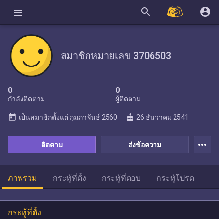
search
account_circle
menu
สมาชิกหมายเลข 3706503
0
0
กำลังติดตาม
ผู้ติดตาม
today
cake
เป็นสมาชิกตั้งแต่
กุมภาพันธ์ 2560
26 ธันวาคม 2541
more_horiz
ติดตาม
ส่งข้อความ
ภาพรวม
กระทู้ที่ตั้ง
กระทู้ที่ตอบ
กระทู้โปรด
กระทู้ที่ตั้ง