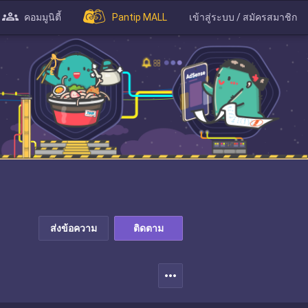
คอมมูนิตี้
Pantip MALL
เข้าสู่ระบบ / สมัครสมาชิก
ส่งข้อความ
ติดตาม
more_horiz