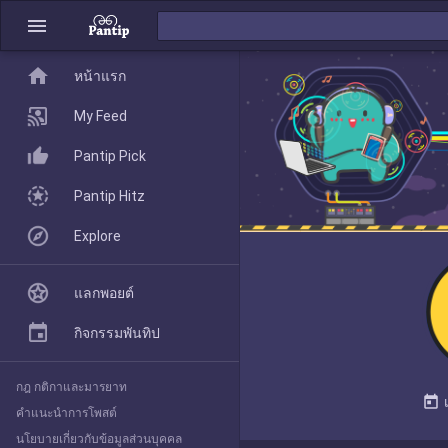
menu
home
home
หน้าแรก
หน้าแรก
My Feed
Pantip Pick
My Feed
Pantip Hitz
Explore
Pantip Pick
แลกพอยต์
Pantip Hitz
กิจกรรมพันทิป
กฎ กติกาและมารยาท
Explore
today
คำแนะนำการโพสต์
นโยบายเกี่ยวกับข้อมูลส่วนบุคคล