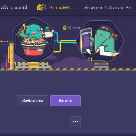
คอมมูนิตี้
Pantip MALL
เข้าสู่ระบบ / สมัครสมาชิก
ส่งข้อความ
ติดตาม
more_horiz