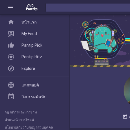
menu
home
home
หน้าแรก
หน้าแรก
My Feed
Pantip Pick
My Feed
Pantip Hitz
Explore
Pantip Pick
แลกพอยต์
Pantip Hitz
กิจกรรมพันทิป
กฎ กติกาและมารยาท
Explore
today
คำแนะนำการโพสต์
นโยบายเกี่ยวกับข้อมูลส่วนบุคคล