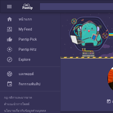
menu
home
home
หน้าแรก
หน้าแรก
My Feed
Pantip Pick
My Feed
Pantip Hitz
Explore
Pantip Pick
แลกพอยต์
Pantip Hitz
กิจกรรมพันทิป
กฎ กติกาและมารยาท
Explore
today
คำแนะนำการโพสต์
นโยบายเกี่ยวกับข้อมูลส่วนบุคคล