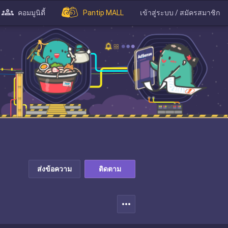
คอมมูนิตี้
Pantip MALL
เข้าสู่ระบบ / สมัครสมาชิก
ส่งข้อความ
ติดตาม
more_horiz