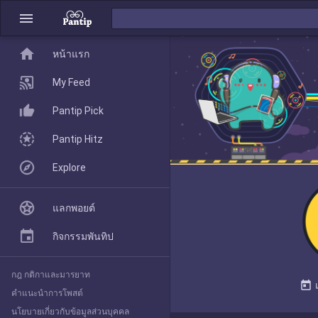
menu
home
home
หน้าแรก
หน้าแรก
My Feed
Pantip Pick
My Feed
Pantip Hitz
Explore
Pantip Pick
แลกพอยต์
Pantip Hitz
กิจกรรมพันทิป
กฎ กติกาและมารยาท
Explore
today
คำแนะนำการโพสต์
นโยบายเกี่ยวกับข้อมูลส่วนบุคคล