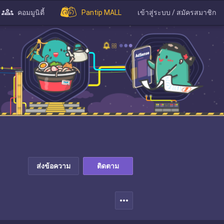
คอมมูนิตี้
Pantip MALL
เข้าสู่ระบบ / สมัครสมาชิก
ส่งข้อความ
ติดตาม
more_horiz