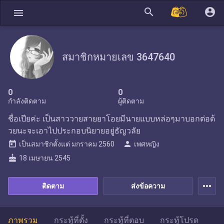
search
account_circle
menu
สมาชิกหมายเลข 3647640
0
0
กำลังติดตาม
ผู้ติดตาม
ชื่อเปียค่ะ เป็นสาววายสายยาโอยมีนายแบบหล่อๆมาบอกต่อด้
วยนะจะเอาไปประกอบนิยายอยู่ธัญวลัย
today
person
เป็นสมาชิกตั้งแต่
มกราคม 2560
เพศหญิง
cake
18 เมษายน 2545
more_horiz
ติดตาม
ส่งข้อความ
ภาพรวม
กระทู้ที่ตั้ง
กระทู้ที่ตอบ
กระทู้โปรด