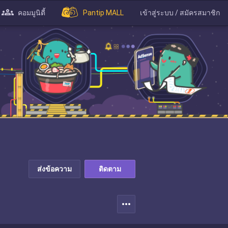
คอมมูนิตี้
Pantip MALL
เข้าสู่ระบบ / สมัครสมาชิก
ส่งข้อความ
ติดตาม
more_horiz