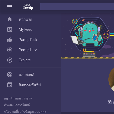
menu
home
home
หน้าแรก
หน้าแรก
My Feed
Pantip Pick
My Feed
Pantip Hitz
Explore
Pantip Pick
แลกพอยต์
Pantip Hitz
กิจกรรมพันทิป
กฎ กติกาและมารยาท
Explore
today
คำแนะนำการโพสต์
นโยบายเกี่ยวกับข้อมูลส่วนบุคคล