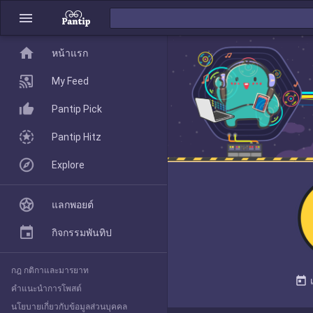
menu
home
home
หน้าแรก
หน้าแรก
My Feed
Pantip Pick
My Feed
Pantip Hitz
Explore
Pantip Pick
แลกพอยต์
Pantip Hitz
กิจกรรมพันทิป
กฎ กติกาและมารยาท
Explore
today
คำแนะนำการโพสต์
นโยบายเกี่ยวกับข้อมูลส่วนบุคคล