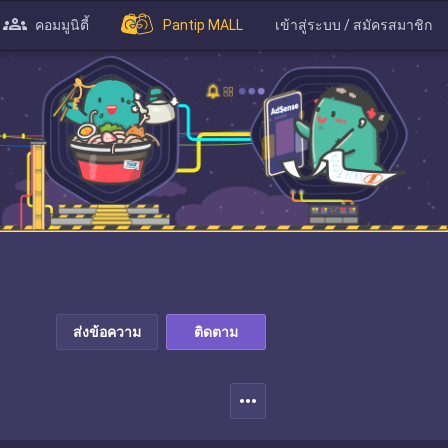
คอมมูนิตี้
Pantip MALL
เข้าสู่ระบบ / สมัครสมาชิก
ส่งข้อความ
ติดตาม
more_horiz