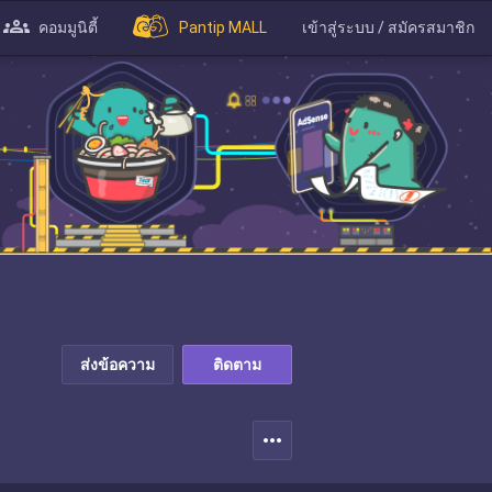
คอมมูนิตี้
Pantip MALL
เข้าสู่ระบบ / สมัครสมาชิก
ส่งข้อความ
ติดตาม
more_horiz