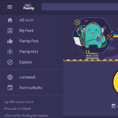
menu
home
home
หน้าแรก
หน้าแรก
My Feed
Pantip Pick
My Feed
Pantip Hitz
Explore
Pantip Pick
แลกพอยต์
Pantip Hitz
กิจกรรมพันทิป
กฎ กติกาและมารยาท
Explore
today
คำแนะนำการโพสต์
นโยบายเกี่ยวกับข้อมูลส่วนบุคคล