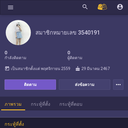
search
account_circle
menu
สมาชิกหมายเลข 3540191
0
0
กำลังติดตาม
ผู้ติดตาม
today
cake
เป็นสมาชิกตั้งแต่
พฤศจิกายน 2559
29 มีนาคม 2467
more_horiz
ติดตาม
ส่งข้อความ
ภาพรวม
กระทู้ที่ตั้ง
กระทู้ที่ตอบ
กระทู้ที่ตั้ง