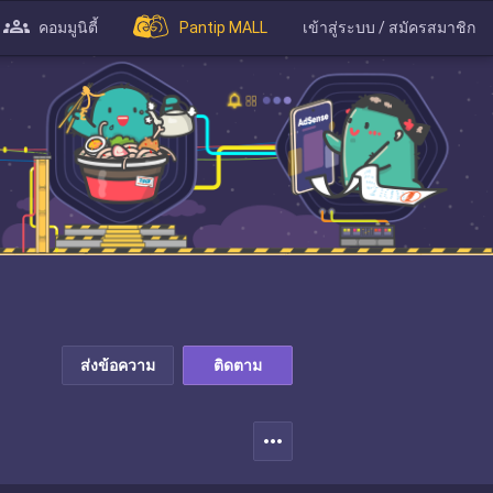
คอมมูนิตี้
Pantip MALL
เข้าสู่ระบบ / สมัครสมาชิก
ส่งข้อความ
ติดตาม
more_horiz