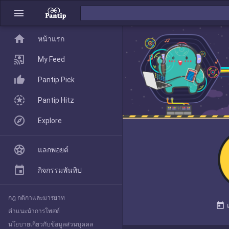
menu
home
home
หน้าแรก
หน้าแรก
My Feed
Pantip Pick
My Feed
Pantip Hitz
Explore
Pantip Pick
แลกพอยต์
Pantip Hitz
กิจกรรมพันทิป
กฎ กติกาและมารยาท
Explore
today
คำแนะนำการโพสต์
นโยบายเกี่ยวกับข้อมูลส่วนบุคคล