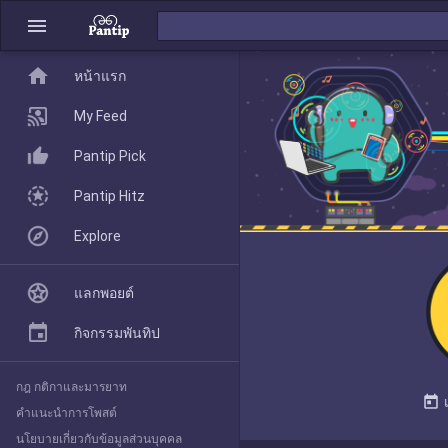
menu
home
home
หน้าแรก
หน้าแรก
My Feed
Pantip Pick
My Feed
Pantip Hitz
Explore
Pantip Pick
แลกพอยต์
Pantip Hitz
กิจกรรมพันทิป
กฎ กติกาและมารยาท
Explore
today
คำแนะนำการโพสต์
นโยบายเกี่ยวกับข้อมูลส่วนบุคคล