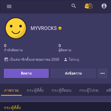
search
account_circle
menu
MYVROCKS
0
0
กำลังติดตาม
ผู้ติดตาม
today
person
เป็นสมาชิกตั้งแต่
พฤษภาคม 2550
ไม่ระบุ
more_horiz
ติดตาม
ส่งข้อความ
ภาพรวม
กระทู้ที่ตั้ง
กระทู้ที่ตอบ
กระทู้โปรด
สต
กระทู้ที่ตั้ง