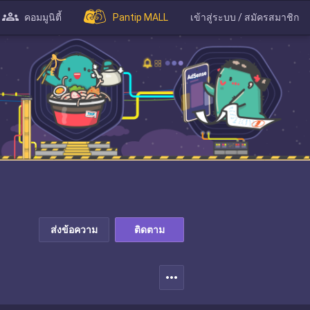
คอมมูนิตี้
Pantip MALL
เข้าสู่ระบบ / สมัครสมาชิก
ส่งข้อความ
ติดตาม
more_horiz