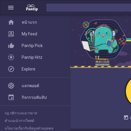
menu
home
home
หน้าแรก
หน้าแรก
My Feed
Pantip Pick
My Feed
Pantip Hitz
Explore
Pantip Pick
แลกพอยต์
Pantip Hitz
กิจกรรมพันทิป
กฎ กติกาและมารยาท
Explore
today
คำแนะนำการโพสต์
นโยบายเกี่ยวกับข้อมูลส่วนบุคคล