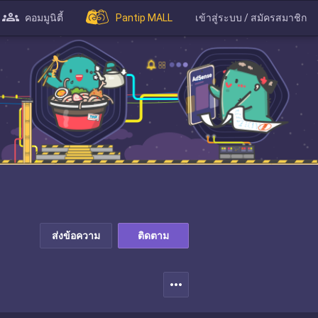
คอมมูนิตี้
Pantip MALL
เข้าสู่ระบบ / สมัครสมาชิก
ส่งข้อความ
ติดตาม
more_horiz