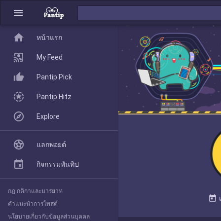
menu
home
home
หน้าแรก
หน้าแรก
My Feed
Pantip Pick
My Feed
Pantip Hitz
Explore
Pantip Pick
แลกพอยต์
Pantip Hitz
กิจกรรมพันทิป
กฎ กติกาและมารยาท
Explore
today
คำแนะนำการโพสต์
นโยบายเกี่ยวกับข้อมูลส่วนบุคคล