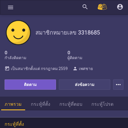
search
account_circle
menu
สมาชิกหมายเลข 3318685
0
0
กำลังติดตาม
ผู้ติดตาม
today
person
เป็นสมาชิกตั้งแต่
กรกฎาคม 2559
เพศชาย
more_horiz
ติดตาม
ส่งข้อความ
ภาพรวม
กระทู้ที่ตั้ง
กระทู้ที่ตอบ
กระทู้โปรด
กระทู้ที่ตั้ง