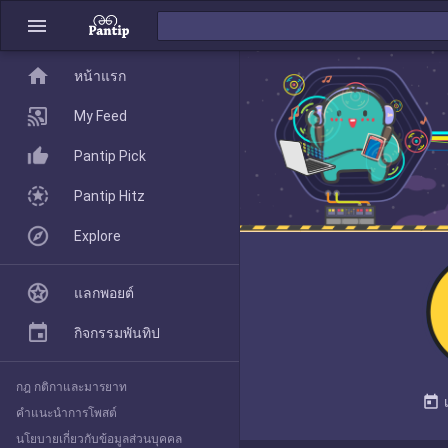
menu
home
home
หน้าแรก
หน้าแรก
My Feed
Pantip Pick
My Feed
Pantip Hitz
Explore
Pantip Pick
แลกพอยต์
Pantip Hitz
กิจกรรมพันทิป
กฎ กติกาและมารยาท
Explore
today
คำแนะนำการโพสต์
นโยบายเกี่ยวกับข้อมูลส่วนบุคคล