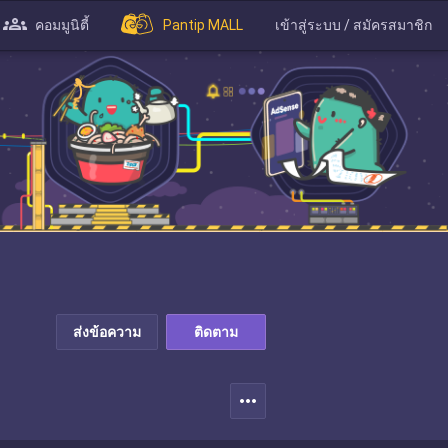
คอมมูนิตี้
Pantip MALL
เข้าสู่ระบบ / สมัครสมาชิก
ส่งข้อความ
ติดตาม
more_horiz