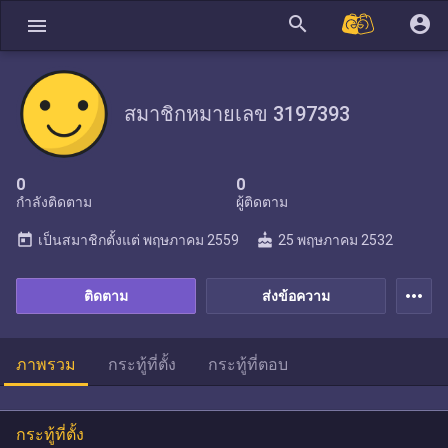
search
account_circle
menu
สมาชิกหมายเลข 3197393
0
0
กำลังติดตาม
ผู้ติดตาม
today
cake
เป็นสมาชิกตั้งแต่
พฤษภาคม 2559
25 พฤษภาคม 2532
more_horiz
ติดตาม
ส่งข้อความ
ภาพรวม
กระทู้ที่ตั้ง
กระทู้ที่ตอบ
กระทู้ที่ตั้ง