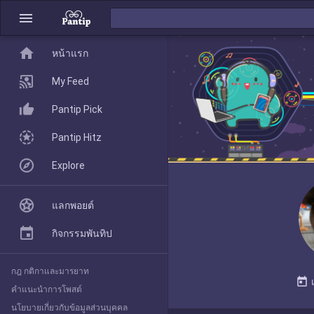
menu
home
home
หน้าแรก
หน้าแรก
My Feed
Pantip Pick
My Feed
Pantip Hitz
Explore
Pantip Pick
แลกพอยต์
Pantip Hitz
กิจกรรมพันทิป
กฎ กติกาและมารยาท
Explore
today
คำแนะนำการโพสต์
นโยบายเกี่ยวกับข้อมูลส่วนบุคคล