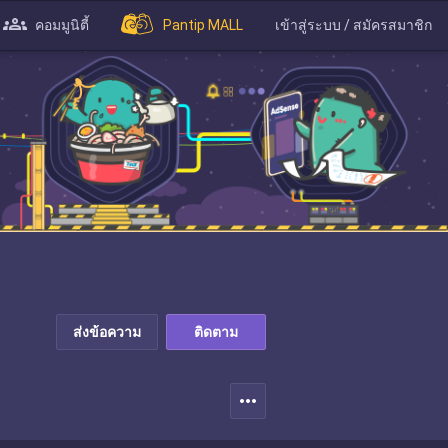
คอมมูนิตี้
Pantip MALL
เข้าสู่ระบบ / สมัครสมาชิก
ส่งข้อความ
ติดตาม
more_horiz