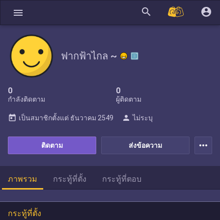
search
account_circle
menu
ฟากฟ้าไกล ~
0
0
กำลังติดตาม
ผู้ติดตาม
today
person
เป็นสมาชิกตั้งแต่
ธันวาคม 2549
ไม่ระบุ
more_horiz
ติดตาม
ส่งข้อความ
ภาพรวม
กระทู้ที่ตั้ง
กระทู้ที่ตอบ
กระทู้ที่ตั้ง