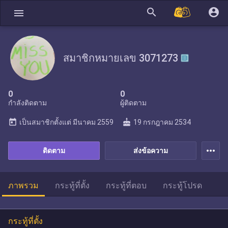
search
account_circle
menu
สมาชิกหมายเลข 3071273
0
0
กำลังติดตาม
ผู้ติดตาม
today
cake
เป็นสมาชิกตั้งแต่
มีนาคม 2559
19 กรกฎาคม 2534
more_horiz
ติดตาม
ส่งข้อความ
ภาพรวม
กระทู้ที่ตั้ง
กระทู้ที่ตอบ
กระทู้โปรด
กระทู้ที่ตั้ง