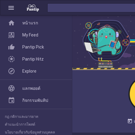
menu
home
home
หน้าแรก
หน้าแรก
My Feed
Pantip Pick
My Feed
Pantip Hitz
Explore
Pantip Pick
แลกพอยต์
Pantip Hitz
กิจกรรมพันทิป
กฎ กติกาและมารยาท
Explore
today
คำแนะนำการโพสต์
นโยบายเกี่ยวกับข้อมูลส่วนบุคคล