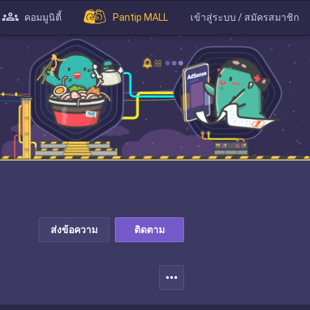
คอมมูนิตี้
Pantip MALL
เข้าสู่ระบบ / สมัครสมาชิก
ส่งข้อความ
ติดตาม
more_horiz