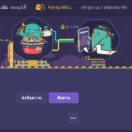
คอมมูนิตี้
Pantip MALL
เข้าสู่ระบบ / สมัครสมาชิก
ส่งข้อความ
ติดตาม
more_horiz