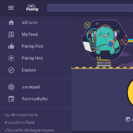
menu
home
home
หน้าแรก
หน้าแรก
My Feed
Pantip Pick
My Feed
Pantip Hitz
Explore
Pantip Pick
แลกพอยต์
Pantip Hitz
กิจกรรมพันทิป
กฎ กติกาและมารยาท
Explore
today
คำแนะนำการโพสต์
นโยบายเกี่ยวกับข้อมูลส่วนบุคคล