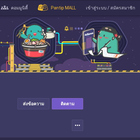
คอมมูนิตี้
Pantip MALL
เข้าสู่ระบบ / สมัครสมาชิก
ส่งข้อความ
ติดตาม
more_horiz