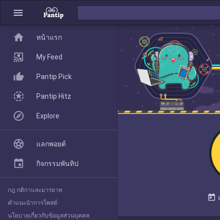
menu
home
home
หน้าแรก
หน้าแรก
My Feed
Pantip Pick
My Feed
Pantip Hitz
Explore
Pantip Pick
แลกพอยต์
Pantip Hitz
กิจกรรมพันทิป
กฎ กติกาและมารยาท
Explore
today
คำแนะนำการโพสต์
นโยบายเกี่ยวกับข้อมูลส่วนบุคคล