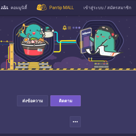
คอมมูนิตี้
Pantip MALL
เข้าสู่ระบบ / สมัครสมาชิก
ส่งข้อความ
ติดตาม
more_horiz