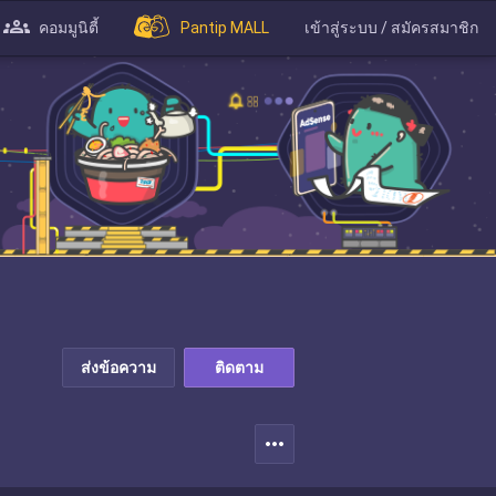
คอมมูนิตี้
Pantip MALL
เข้าสู่ระบบ / สมัครสมาชิก
ส่งข้อความ
ติดตาม
more_horiz