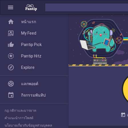
menu
home
home
หน้าแรก
หน้าแรก
My Feed
Pantip Pick
My Feed
Pantip Hitz
Explore
Pantip Pick
แลกพอยต์
Pantip Hitz
กิจกรรมพันทิป
กฎ กติกาและมารยาท
Explore
today
คำแนะนำการโพสต์
นโยบายเกี่ยวกับข้อมูลส่วนบุคคล