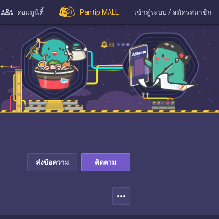
คอมมูนิตี้
Pantip MALL
เข้าสู่ระบบ / สมัครสมาชิก
ส่งข้อความ
ติดตาม
more_horiz