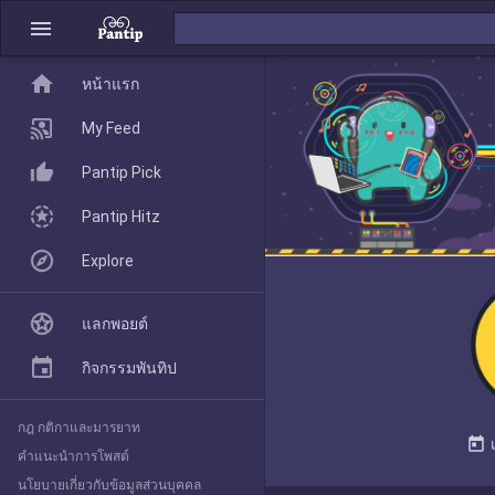
menu
home
home
หน้าแรก
หน้าแรก
My Feed
Pantip Pick
My Feed
Pantip Hitz
Explore
Pantip Pick
แลกพอยต์
Pantip Hitz
กิจกรรมพันทิป
กฎ กติกาและมารยาท
Explore
today
คำแนะนำการโพสต์
นโยบายเกี่ยวกับข้อมูลส่วนบุคคล