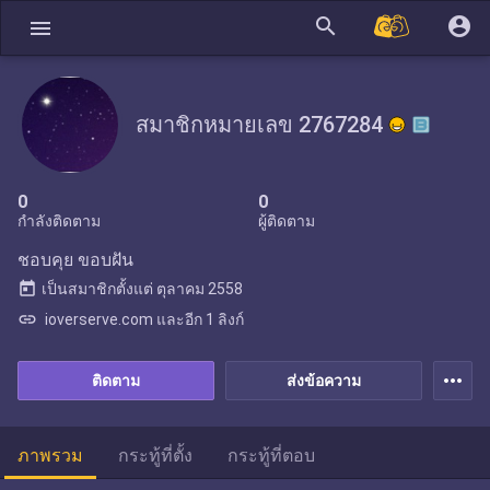
search
account_circle
menu
สมาชิกหมายเลข 2767284
0
0
กำลังติดตาม
ผู้ติดตาม
ชอบคุย ขอบฝัน
today
เป็นสมาชิกตั้งแต่
ตุลาคม 2558
link
ioverserve.com และอีก 1 ลิงก์
more_horiz
ติดตาม
ส่งข้อความ
ภาพรวม
กระทู้ที่ตั้ง
กระทู้ที่ตอบ