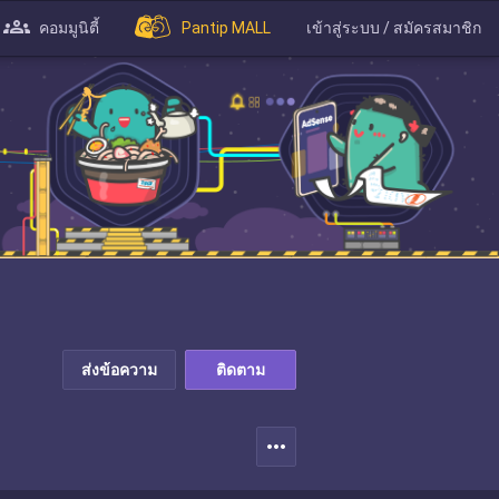
คอมมูนิตี้
Pantip MALL
เข้าสู่ระบบ / สมัครสมาชิก
ส่งข้อความ
ติดตาม
more_horiz