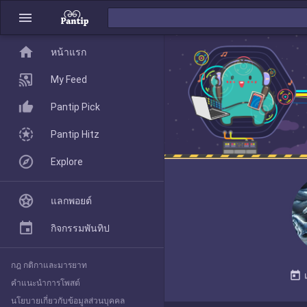
menu
home
home
หน้าแรก
หน้าแรก
My Feed
Pantip Pick
My Feed
Pantip Hitz
Explore
Pantip Pick
แลกพอยต์
Pantip Hitz
กิจกรรมพันทิป
กฎ กติกาและมารยาท
Explore
today
คำแนะนำการโพสต์
นโยบายเกี่ยวกับข้อมูลส่วนบุคคล