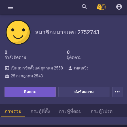
search
account_circle
menu
สมาชิกหมายเลข 2752743
0
0
กำลังติดตาม
ผู้ติดตาม
today
person
เป็นสมาชิกตั้งแต่
ตุลาคม 2558
เพศหญิง
cake
25 กรกฎาคม 2543
more_horiz
ติดตาม
ส่งข้อความ
ภาพรวม
กระทู้ที่ตั้ง
กระทู้ที่ตอบ
กระทู้โปรด