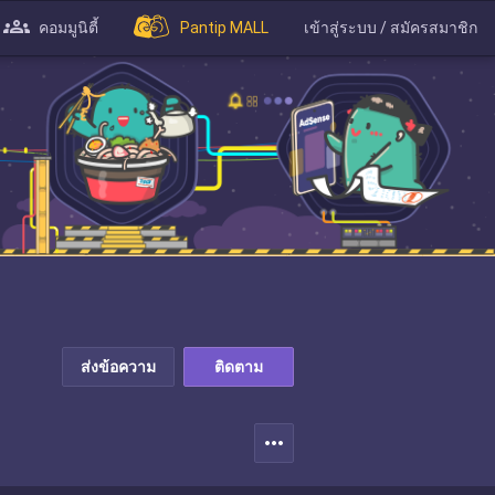
คอมมูนิตี้
Pantip MALL
เข้าสู่ระบบ / สมัครสมาชิก
ส่งข้อความ
ติดตาม
more_horiz