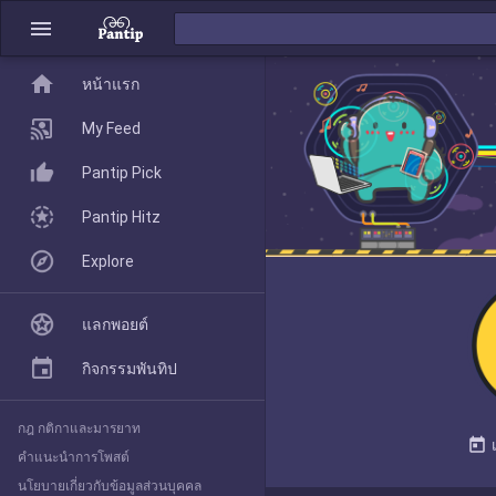
menu
home
home
หน้าแรก
หน้าแรก
My Feed
Pantip Pick
My Feed
Pantip Hitz
Explore
Pantip Pick
แลกพอยต์
Pantip Hitz
กิจกรรมพันทิป
กฎ กติกาและมารยาท
Explore
today
คำแนะนำการโพสต์
นโยบายเกี่ยวกับข้อมูลส่วนบุคคล