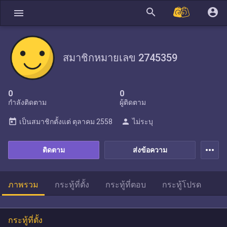
search
account_circle
menu
สมาชิกหมายเลข 2745359
0
0
กำลังติดตาม
ผู้ติดตาม
today
person
เป็นสมาชิกตั้งแต่
ตุลาคม 2558
ไม่ระบุ
more_horiz
ติดตาม
ส่งข้อความ
ภาพรวม
กระทู้ที่ตั้ง
กระทู้ที่ตอบ
กระทู้โปรด
กระทู้ที่ตั้ง