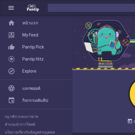
menu
home
home
หน้าแรก
หน้าแรก
My Feed
Pantip Pick
My Feed
Pantip Hitz
Explore
Pantip Pick
แลกพอยต์
Pantip Hitz
กิจกรรมพันทิป
กฎ กติกาและมารยาท
Explore
today
คำแนะนำการโพสต์
นโยบายเกี่ยวกับข้อมูลส่วนบุคคล