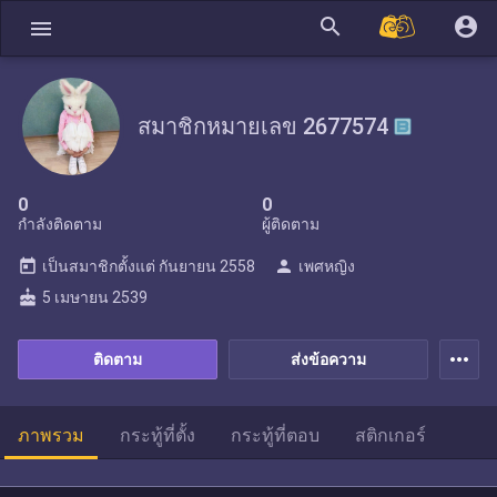
search
account_circle
menu
สมาชิกหมายเลข 2677574
0
0
กำลังติดตาม
ผู้ติดตาม
today
person
เป็นสมาชิกตั้งแต่
กันยายน 2558
เพศหญิง
cake
5 เมษายน 2539
more_horiz
ติดตาม
ส่งข้อความ
ภาพรวม
กระทู้ที่ตั้ง
กระทู้ที่ตอบ
สติกเกอร์