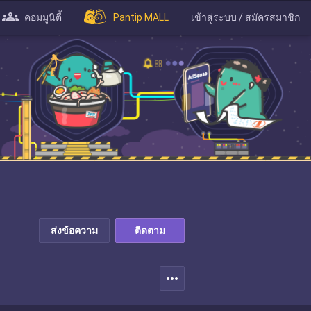
คอมมูนิตี้
Pantip MALL
เข้าสู่ระบบ / สมัครสมาชิก
ส่งข้อความ
ติดตาม
more_horiz