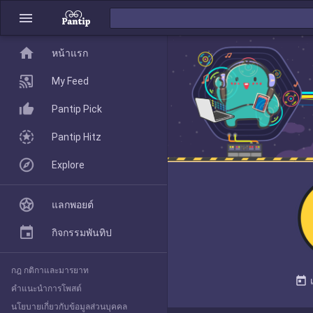
menu
home
home
หน้าแรก
หน้าแรก
My Feed
Pantip Pick
My Feed
Pantip Hitz
Explore
Pantip Pick
แลกพอยต์
Pantip Hitz
กิจกรรมพันทิป
กฎ กติกาและมารยาท
Explore
today
คำแนะนำการโพสต์
นโยบายเกี่ยวกับข้อมูลส่วนบุคคล